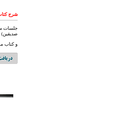
شرح کتاب
جلسات سخ
صدیقین)
و کتاب منا