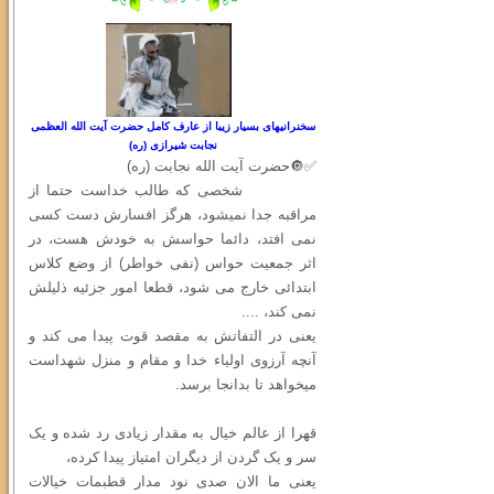
سخنرانیهای بسیار زیبا از عارف کامل حضرت آیت الله العظمی
نجابت شیرازی (ره)
✅🔘حضرت آیت الله نجابت (ره)
شخصی که طالب خداست حتما از
مراقبه جدا نمیشود، هرگز افسارش دست کسی
نمی افتد، دائما حواسش به خودش هست، در
اثر جمعیت حواس (نفی خواطر) از وضع کلاس
ابتدائی خارج می شود، قطعا امور جزئیه ذلیلش
نمی کند، ....
یعنی در التفاتش به مقصد قوت پیدا می کند و
آنچه آرزوی اولیاء خدا و مقام و منزل شهداست
میخواهد تا بدانجا برسد.
قهرا از عالم خیال به مقدار زیادی رد شده و یک
سر و یک گردن از دیگران امتیاز پیدا کرده،
یعنی ما الان صدی نود مدار قطبمات خیالات