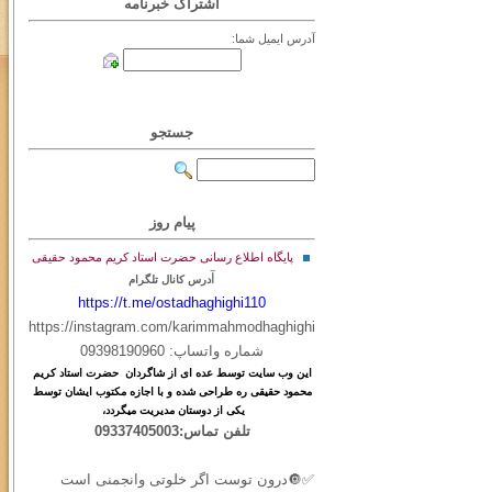
اشتراک خبرنامه
آدرس ایمیل شما:
جستجو
پیام روز
پایگاه اطلاع رسانی حضرت استاد کریم محمود حقیقی
آ
درس کانال تلگرام
https://t.me/ostadhaghighi110
https://instagram.com/karimmahmodhaghighi
شماره واتساپ: 09398190960
این
وب
سایت
توسط
عده ای
از
شاگردان حضرت استاد کریم
محمود حقیقی ره طراحی شده و با اجازه مکتوب ایشان توسط
یکی از دوستان مدیریت میگردد،
تلفن تماس:09337405003
✅🔘درون توست اگر خلوتی وانجمنی است