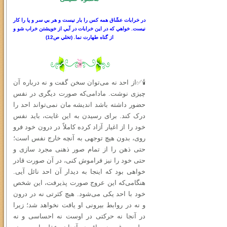
در خرابات عشّاق همه كس را بار نيست و هر بي سر
و
پا را كار
نيست. خواهي كه در اين خرابات در آيي از خويشتن خراب شو و
از گناه طهارت نما.
(
تخلي ص
12)
🕯✅از احد نه می‌توان سخن گفت و نه درباره آن
چیزی نوشت. مادامی‌که صورت دیگری در نفس
حضور داشته باشد اندیشه‌ مان نمی‌تواند احد را
درک کند. برای رسیدن به این غایت، باید نفس
خود را از اغیار آزاد کرده کاملاً در درون خود فرو
روی، بدون هیچ توجهی به آنچه خارج نفس است؛
حتى ذهن را از تمام صور ذهنی مجرد سازی و
حتی خود را نیز فراموش کنی، در آن صورت قادر
خواهی بود که اینجا به دیدار آن احد نائل آیی.
هنگامی‌که این عروج صورت پذیرفت، این شخص
خود با احد یکی می‌شود. هیچ کثرتی نه در درون
و نه در روابط بیرونی او یافت نخواهد شد؛ زیرا
در آنجا نه حرکتی در اوست نه احساسی و نه