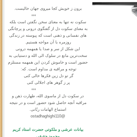
برون ز خویش کجا میروی جهان خالیست.
▫️▫️▫️
سکوت نه ‌تنها به معنای سخن نگفتن است بلکه
به معنای سکوت دل از گفتگوی درونی و ‌پرچانگی
های نفسانی و ذهنی است که پیوسته در زندگی
روزمره با آن مواجه هستیم.
این شکل از سر و صدا یا همهمه‌ درونی
سخت‌ترین مانع در سلوک الی الله و دستیابی به
حضور است و خاموش کردن این همهمه مستلزم
توجه و مراقبه ی مداوم است. که:
گر تو دل زین فکرها خالی کنی
پر ز گوهر های اجلالی کنی
▫️▫️▫️
در سكوت دل از ماسوی الله، طهارت ذهن و
مراقبه آنچه حاصل شود حضور است و در نتیجه
استماع الهامات ربّانی.
@ostadhaghighi110
بیانات عرشی و ملکوتی حضرت استاد کریم
محمود حقیقی