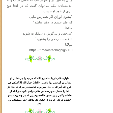
میلی به غیر. در واقع در آنجا نه عقلی است و نه
اندیشه‌ای؛ بلکه می‌توان گفت که در آنجا هیچ
اثری از خودِ او نیست.
"بشوی اوراق اگر همدرس مایی
که علم عشق در دفتر نباشد"
حافظ
"بی‌حس و بی‌گوش و بی‌فکرت شوید
تا خطاب ارجعی را بشنوید"
مولانا
https://t.me/ostadhaghighi110
طهارت قلب از یاد ما سوی الله که هر چه را جز خدا در او
نشانی بر آن ستم روا داشتی. «القلبُ حَرمُ الله فَلا تُسکِن فی
حَرمِ الله غَیرالله .» «دل سراپرده خداست در سراپرده خدا جز
خدا را منشان » و زمینه این مقام فراهم نگردد جز آنکه از
تعلقات بکاهی و بر عشق خالقت بیفزایی که هر چند ریشه های
تعلقات در دل راه یابد از عشق حق بکاهد. (تجلی مقدماتی ص
76)