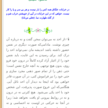
در خرابات عشّاق همه كس را بار نيست و هر بي سر
و
پا را كار
نيست. خواهي كه در اين خرابات در آيي از خويشتن خراب شو و
از گناه طهارت نما.
(
تخلي ص
12)
🕯✅از احد نه می‌توان سخن گفت و نه درباره آن
چیزی نوشت. مادامی‌که صورت دیگری در نفس
حضور داشته باشد اندیشه‌ مان نمی‌تواند احد را
درک کند. برای رسیدن به این غایت، باید نفس
خود را از اغیار آزاد کرده کاملاً در درون خود فرو
روی، بدون هیچ توجهی به آنچه خارج نفس است؛
حتى ذهن را از تمام صور ذهنی مجرد سازی و
حتی خود را نیز فراموش کنی، در آن صورت قادر
خواهی بود که اینجا به دیدار آن احد نائل آیی.
هنگامی‌که این عروج صورت پذیرفت، این شخص
خود با احد یکی می‌شود. هیچ کثرتی نه در درون
و نه در روابط بیرونی او یافت نخواهد شد؛ زیرا
در آنجا نه حرکتی در اوست نه احساسی و نه