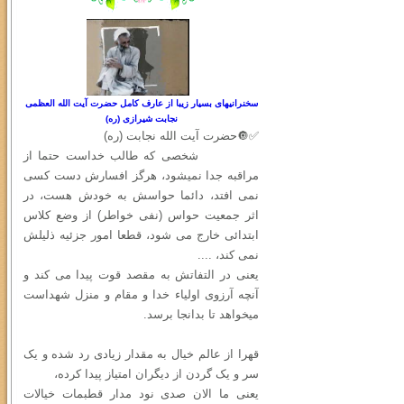
سخنرانیهای بسیار زیبا از عارف کامل حضرت آیت الله العظمی
نجابت شیرازی (ره)
✅🔘حضرت آیت الله نجابت (ره)
شخصی که طالب خداست حتما از
مراقبه جدا نمیشود، هرگز افسارش دست کسی
نمی افتد، دائما حواسش به خودش هست، در
اثر جمعیت حواس (نفی خواطر) از وضع کلاس
ابتدائی خارج می شود، قطعا امور جزئیه ذلیلش
نمی کند، ....
یعنی در التفاتش به مقصد قوت پیدا می کند و
آنچه آرزوی اولیاء خدا و مقام و منزل شهداست
میخواهد تا بدانجا برسد.
قهرا از عالم خیال به مقدار زیادی رد شده و یک
سر و یک گردن از دیگران امتیاز پیدا کرده،
یعنی ما الان صدی نود مدار قطبمات خیالات