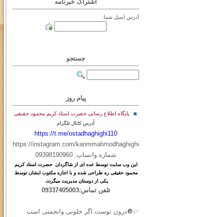
اشتراک خبرنامه
آدرس ایمیل شما:
جستجو
پیام روز
پایگاه اطلاع رسانی حضرت استاد کریم محمود حقیقی
آ
درس کانال تلگرام
https://t.me/ostadhaghighi110
https://instagram.com/karimmahmodhaghighi
شماره واتساپ: 09398190960
این
وب
سایت
توسط
عده ای
از
شاگردان حضرت استاد کریم
محمود حقیقی ره طراحی شده و با اجازه مکتوب ایشان توسط
یکی از دوستان مدیریت میگردد،
تلفن تماس:09337405003
✅🔘درون توست اگر خلوتی وانجمنی است