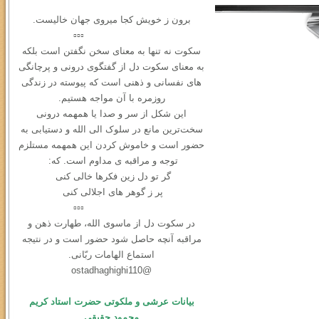
برون ز خویش کجا میروی جهان خالیست.
▫️▫️▫️
سکوت نه ‌تنها به معنای سخن نگفتن است بلکه
به معنای سکوت دل از گفتگوی درونی و ‌پرچانگی
های نفسانی و ذهنی است که پیوسته در زندگی
روزمره با آن مواجه هستیم.
این شکل از سر و صدا یا همهمه‌ درونی
سخت‌ترین مانع در سلوک الی الله و دستیابی به
حضور است و خاموش کردن این همهمه مستلزم
توجه و مراقبه ی مداوم است. که:
گر تو دل زین فکرها خالی کنی
پر ز گوهر های اجلالی کنی
▫️▫️▫️
در سكوت دل از ماسوی الله، طهارت ذهن و
مراقبه آنچه حاصل شود حضور است و در نتیجه
استماع الهامات ربّانی.
@ostadhaghighi110
بیانات عرشی و ملکوتی حضرت استاد کریم
محمود حقیقی