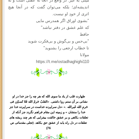
میلی به غیر. در واقع در آنجا نه عقلی است و نه
اندیشه‌ای؛ بلکه می‌توان گفت که در آنجا هیچ
اثری از خودِ او نیست.
"بشوی اوراق اگر همدرس مایی
که علم عشق در دفتر نباشد"
حافظ
"بی‌حس و بی‌گوش و بی‌فکرت شوید
تا خطاب ارجعی را بشنوید"
مولانا
https://t.me/ostadhaghighi110
طهارت قلب از یاد ما سوی الله که هر چه را جز خدا در او
نشانی بر آن ستم روا داشتی. «القلبُ حَرمُ الله فَلا تُسکِن فی
حَرمِ الله غَیرالله .» «دل سراپرده خداست در سراپرده خدا جز
خدا را منشان » و زمینه این مقام فراهم نگردد جز آنکه از
تعلقات بکاهی و بر عشق خالقت بیفزایی که هر چند ریشه های
تعلقات در دل راه یابد از عشق حق بکاهد. (تجلی مقدماتی ص
76)