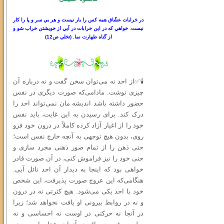
در خرابات عشّاق همه كس را بار نيست و هر بي سر
و
پا را كار
نيست. خواهي كه در اين خرابات در آيي از خويشتن خراب شو و
از گناه طهارت نما.
(
تخلي ص
12)
🕯✅از احد نه می‌توان سخن گفت و نه درباره آن
چیزی نوشت. مادامی‌که صورت دیگری در نفس
حضور داشته باشد اندیشه‌ مان نمی‌تواند احد را
درک کند. برای رسیدن به این غایت، باید نفس
خود را از اغیار آزاد کرده کاملاً در درون خود فرو
روی، بدون هیچ توجهی به آنچه خارج نفس است؛
حتى ذهن را از تمام صور ذهنی مجرد سازی و
حتی خود را نیز فراموش کنی، در آن صورت قادر
خواهی بود که اینجا به دیدار آن احد نائل آیی.
هنگامی‌که این عروج صورت پذیرفت، این شخص
خود با احد یکی می‌شود. هیچ کثرتی نه در درون
و نه در روابط بیرونی او یافت نخواهد شد؛ زیرا
در آنجا نه حرکتی در اوست نه احساسی و نه