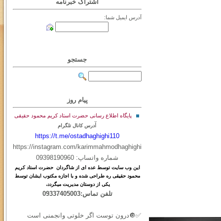
اشتراک خبرنامه
آدرس ایمیل شما:
جستجو
پیام روز
پایگاه اطلاع رسانی حضرت استاد کریم محمود حقیقی
آ
درس کانال تلگرام
https://t.me/ostadhaghighi110
https://instagram.com/karimmahmodhaghighi
شماره واتساپ: 09398190960
این
وب
سایت
توسط
عده ای
از
شاگردان حضرت استاد کریم
محمود حقیقی ره طراحی شده و با اجازه مکتوب ایشان توسط
یکی از دوستان مدیریت میگردد،
تلفن تماس:09337405003
✅🔘درون توست اگر خلوتی وانجمنی است