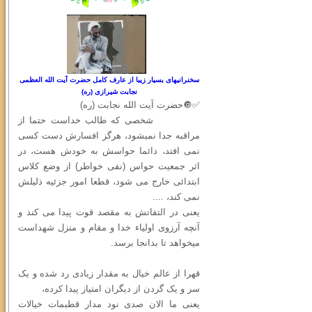
سخنرانیهای بسیار زیبا از عارف کامل حضرت آیت الله العظمی
نجابت شیرازی (ره)
✅🔘حضرت آیت الله نجابت (ره)
شخصی که طالب خداست حتما از
مراقبه جدا نمیشود، هرگز افسارش دست کسی
نمی افتد، دائما حواسش به خودش هست، در
اثر جمعیت حواس (نفی خواطر) از وضع کلاس
ابتدائی خارج می شود، قطعا امور جزئیه ذلیلش
نمی کند، ....
یعنی در التفاتش به مقصد قوت پیدا می کند و
آنچه آرزوی اولیاء خدا و مقام و منزل شهداست
میخواهد تا بدانجا برسد.
قهرا از عالم خیال به مقدار زیادی رد شده و یک
سر و یک گردن از دیگران امتیاز پیدا کرده،
یعنی ما الان صدی نود مدار قطبمات خیالات