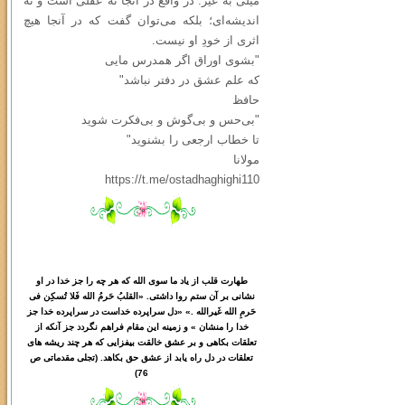
میلی به غیر. در واقع در آنجا نه عقلی است و نه
اندیشه‌ای؛ بلکه می‌توان گفت که در آنجا هیچ
اثری از خودِ او نیست.
"بشوی اوراق اگر همدرس مایی
که علم عشق در دفتر نباشد"
حافظ
"بی‌حس و بی‌گوش و بی‌فکرت شوید
تا خطاب ارجعی را بشنوید"
مولانا
https://t.me/ostadhaghighi110
طهارت قلب از یاد ما سوی الله که هر چه را جز خدا در او
نشانی بر آن ستم روا داشتی. «القلبُ حَرمُ الله فَلا تُسکِن فی
حَرمِ الله غَیرالله .» «دل سراپرده خداست در سراپرده خدا جز
خدا را منشان » و زمینه این مقام فراهم نگردد جز آنکه از
تعلقات بکاهی و بر عشق خالقت بیفزایی که هر چند ریشه های
تعلقات در دل راه یابد از عشق حق بکاهد. (تجلی مقدماتی ص
76)