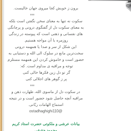
برون ز خویش کجا میروی جهان خالیست.
▫️▫️▫️
سکوت نه ‌تنها به معنای سخن نگفتن است بلکه
به معنای سکوت دل از گفتگوی درونی و ‌پرچانگی
های نفسانی و ذهنی است که پیوسته در زندگی
روزمره با آن مواجه هستیم.
این شکل از سر و صدا یا همهمه‌ درونی
سخت‌ترین مانع در سلوک الی الله و دستیابی به
حضور است و خاموش کردن این همهمه مستلزم
توجه و مراقبه ی مداوم است. که:
گر تو دل زین فکرها خالی کنی
پر ز گوهر های اجلالی کنی
▫️▫️▫️
در سكوت دل از ماسوی الله، طهارت ذهن و
مراقبه آنچه حاصل شود حضور است و در نتیجه
استماع الهامات ربّانی.
@ostadhaghighi110
بیانات عرشی و ملکوتی حضرت استاد کریم
محمود حقیقی