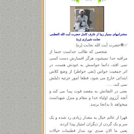
سخنرانیهای بسیار زیبا از عارف کامل حضرت آیت الله العظمی
نجابت شیرازی (ره)
✅🔘حضرت آیت الله نجابت (ره)
شخصی که طالب خداست حتما از
مراقبه جدا نمیشود، هرگز افسارش دست کسی
نمی افتد، دائما حواسش به خودش هست، در
اثر جمعیت حواس (نفی خواطر) از وضع کلاس
ابتدائی خارج می شود، قطعا امور جزئیه ذلیلش
نمی کند، ....
یعنی در التفاتش به مقصد قوت پیدا می کند و
آنچه آرزوی اولیاء خدا و مقام و منزل شهداست
میخواهد تا بدانجا برسد.
قهرا از عالم خیال به مقدار زیادی رد شده و یک
سر و یک گردن از دیگران امتیاز پیدا کرده،
یعنی ما الان صدی نود مدار قطبمات خیالات