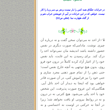
در خرابات عشّاق همه كس را بار نيست و هر بي سر
و
پا را كار
نيست. خواهي كه در اين خرابات در آيي از خويشتن خراب شو و
از گناه طهارت نما.
(
تخلي ص
12)
🕯✅از احد نه می‌توان سخن گفت و نه درباره آن
چیزی نوشت. مادامی‌که صورت دیگری در نفس
حضور داشته باشد اندیشه‌ مان نمی‌تواند احد را
درک کند. برای رسیدن به این غایت، باید نفس
خود را از اغیار آزاد کرده کاملاً در درون خود فرو
روی، بدون هیچ توجهی به آنچه خارج نفس است؛
حتى ذهن را از تمام صور ذهنی مجرد سازی و
حتی خود را نیز فراموش کنی، در آن صورت قادر
خواهی بود که اینجا به دیدار آن احد نائل آیی.
هنگامی‌که این عروج صورت پذیرفت، این شخص
خود با احد یکی می‌شود. هیچ کثرتی نه در درون
و نه در روابط بیرونی او یافت نخواهد شد؛ زیرا
در آنجا نه حرکتی در اوست نه احساسی و نه