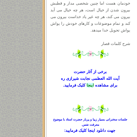
خودمان هست اما چنین شخصی مدار و قطبش
بیرون شدن از خیال است، هر چه خیال می آید
بیرون می کند، هر چه غیر یاد خداست بیرون می
کند و تمام موضوعات و کارهای خودش را یواش
یواش تحویل خدا میدهد.
شرح کلمات قصار
برخی از آثار حضرت
آیت الله العظمی نجابت شیرازی ره
برای مشاهده
اینجا
کلیک فرمایید.
جلسات سخنرانی بسیار زیبا و پربار حضرت استاد با موضوع
معرفت نفس.
جهت دانلود
اینجا کلیک
فرمایید: