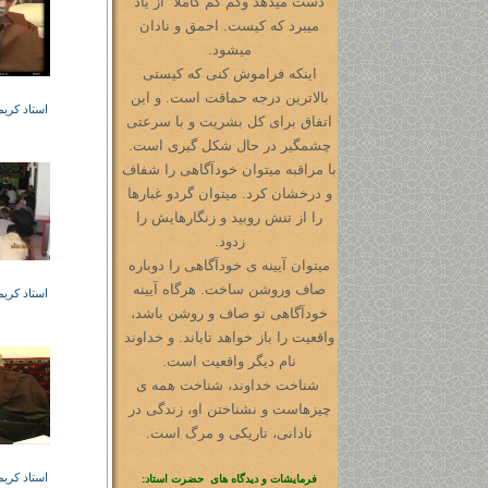
دست میدهد وکم کم کاملا ً از یاد
میبرد که کیست. احمق و نادان
میشود.
اینکه فراموش کنی که کیستی
بالاترین درجه حماقت است. و این
استاد کری
اتفاق برای کل بشریت و با سرعتی
چشمگیر در حال شکل گیری است.
با مراقبه میتوان خودآگاهی را شفاف
و درخشان کرد. میتوان گردو غبارها
را از تنش روبید و زنگارهایش را
زدود.
میتوان آیینه ی خودآگاهی را دوباره
صاف وروشن ساخت. هرگاه آیینه
استاد کری
خودآگاهی تو صاف و روشن باشد،
واقعیت را باز خواهد تاباند. و خداوند
نام دیگر واقعیت است.
شناخت خداوند، شناخت همه ی
چیزهاست و نشناختن او، زندگی در
نادانی، تاریکی و مرگ است.
استاد کری
فرمایشات و دیدگاه های حضرت استاد: