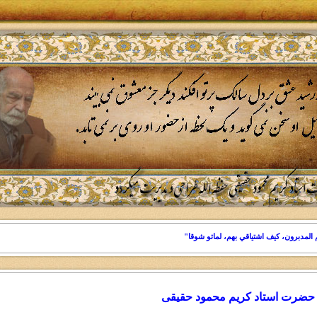
 المدبرون، کيف اشتياقي بهم، لماتو شوقا"
حضرت استاد کریم محمود حقیقی