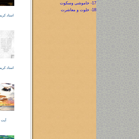
17- خاموشی وسکوت
18- خلوت و معاشرت
استاد کری
استاد کری
آیت ا