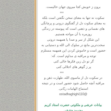
برون ز خویش کجا میروی جهان خالیست.
▫️▫️▫️
سکوت نه ‌تنها به معنای سخن نگفتن است بلکه
به معنای سکوت دل از گفتگوی درونی و ‌پرچانگی
های نفسانی و ذهنی است که پیوسته در زندگی
روزمره با آن مواجه هستیم.
این شکل از سر و صدا یا همهمه‌ درونی
سخت‌ترین مانع در سلوک الی الله و دستیابی به
حضور است و خاموش کردن این همهمه مستلزم
توجه و مراقبه ی مداوم است. که:
گر تو دل زین فکرها خالی کنی
پر ز گوهر های اجلالی کنی
▫️▫️▫️
در سكوت دل از ماسوی الله، طهارت ذهن و
مراقبه آنچه حاصل شود حضور است و در نتیجه
استماع الهامات ربّانی.
@ostadhaghighi110
بیانات عرشی و ملکوتی حضرت استاد کریم
محمود حقیقی