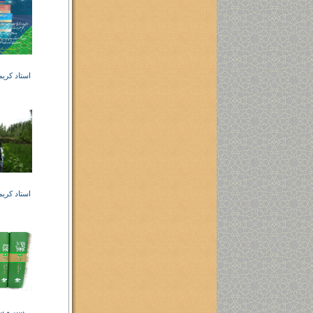
استاد کری
استاد کری
سیر و س