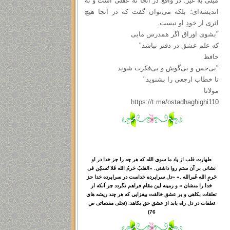
میلی به غیر. در واقع در آنجا نه عقلی است و نه
اندیشه‌ای؛ بلکه می‌توان گفت که در آنجا هیچ
اثری از خودِ او نیست.
"بشوی اوراق اگر همدرس مایی
که علم عشق در دفتر نباشد"
حافظ
"بی‌حس و بی‌گوش و بی‌فکرت شوید
تا خطاب ارجعی را بشنوید"
مولانا
https://t.me/ostadhaghighi110
طهارت قلب از یاد ما سوی الله که هر چه را جز خدا در او
نشانی بر آن ستم روا داشتی. «القلبُ حَرمُ الله فَلا تُسکِن فی
حَرمِ الله غَیرالله .» «دل سراپرده خداست در سراپرده خدا جز
خدا را منشان » و زمینه این مقام فراهم نگردد جز آنکه از
تعلقات بکاهی و بر عشق خالقت بیفزایی که هر چند ریشه های
تعلقات در دل راه یابد از عشق حق بکاهد. (تجلی مقدماتی ص
76)