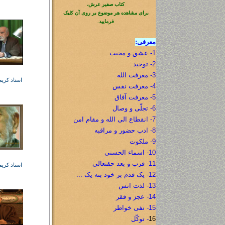
کتاب صفیر عرش،
برای مشاهده هر موضوع بر روی آن کلیک
فرمایید.
معرفی:
1- عشق و محبت
2- توحید
3- معرفت الله
استاد کری
4- معرفت نفس
5- معرفت آفاق
6- تجلّی و وصال
7- انقطاع الی الله و مقام امن
8- ادب حضور و مراقبه
9- ملکوت
10- اسماء الحسنی
11- قرب و بعد حقتعالی
استاد کری
12- یک قدم بر خود بنه یک ...
13- لذت انس
14- عجز و فقر
15- نفی خواطر
16
- توکّل