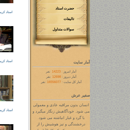
حضرت استاد
استاد کری
تالیفات
سوالات متداول
استاد کری
آمار سایت
آمار امروز :
14223
نفر
آمار دیروز :
12698
نفر
آمار کل سایت :
16556077
نفر
صفیر عرش
انسان بدون مراقبه عادی و معمولی
استاد کری
می شود. خودآگاهیش زنگار میگیرد و
با گرد و غبار انباشته می شود.
درخشندگی و تیز هوشیش را از