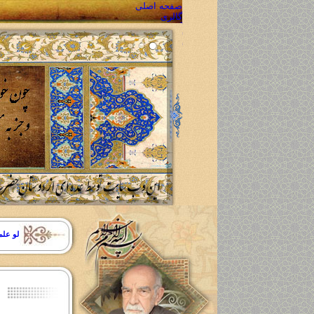
صفحه اصلی
گالری
گالری تصاویر
گالری صوتی
گالری فیلم
محصولات
مشاهده محصولات
ارسال سفارش محصول
پیگیری سفارش محصول
تماس با ما
سوالات متداول
تماس با ما
نقشه سایت
تعاون و همکاری
لو علم