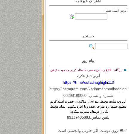
اشتراک خبرنامه
آدرس ایمیل شما:
جستجو
پیام روز
پایگاه اطلاع رسانی حضرت استاد کریم محمود حقیقی
آ
درس کانال تلگرام
https://t.me/ostadhaghighi110
https://instagram.com/karimmahmodhaghighi
شماره واتساپ: 09398190960
این
وب
سایت
توسط
عده ای
از
شاگردان حضرت استاد کریم
محمود حقیقی ره طراحی شده و با اجازه مکتوب ایشان توسط
یکی از دوستان مدیریت میگردد،
تلفن تماس:09337405003
✅🔘درون توست اگر خلوتی وانجمنی است